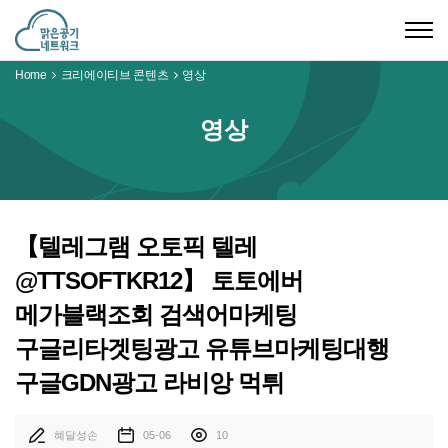
Togg
navig
Home
크리에이티브 콘텐츠
영상
영상
【텔레그램 오토픽 텔레
@TTSOFTKR12】 토토에버
메가블랙조회 검색어마케팅
구글리타겟팅광고 유튜브마케팅대행
구글GDN광고 라비앙 먹튀
혜달성손
05-06
10