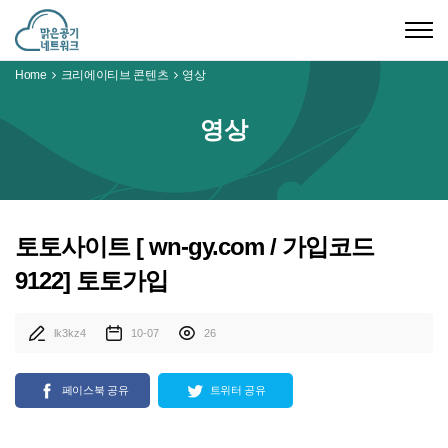
Togg
navig
Home
크리에이티브 콘텐츠
영상
영상
토토사이트 [ wn-gy.com / 가입코드
9122] 토토가입
lk3kz4
10-07
26
페이스북 공유
트위터 공유