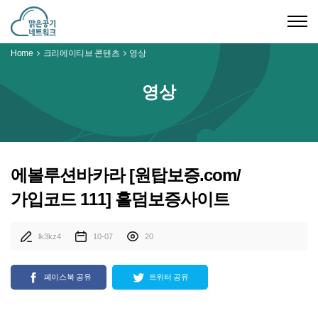
Togg
navig
Home
크리에이티브 콘텐츠
영상
영상
에볼루션바카라 [원탑보증.com/
가입코드 111] 홀덤보증사이트
lk3kz4
10-07
20
페이스북 공유
트위터 공유