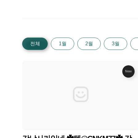
전체
1월
2월
3월
New