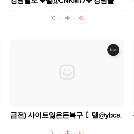
강남달토 ✥텔@CNKM77✥ 강남블랜딩 강남사라있네 강남사라있네
˚C
New
급전) 사이트잃은돈복구 〘텔@ybcs24〙 토토착오송금 사이트잃은돈반환
˚C