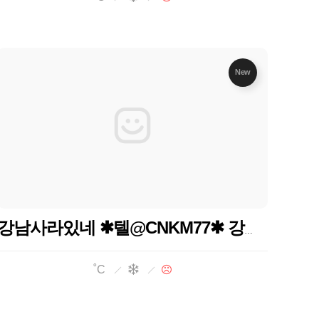
New
강남사라있네 ✱텔@CNKM77✱ 강남가라오케 강남하이퍼블릭 강남블랜딩
˚C