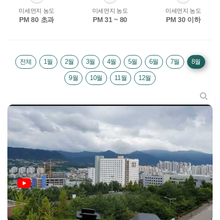
미세먼지 농도
미세먼지 농도
미세먼지 농도
PM 80 초과
PM 31 ~ 80
PM 30 이하
전체
1월
2월
3월
4월
5월
6월
7월
8월
9월
10월
11월
12월