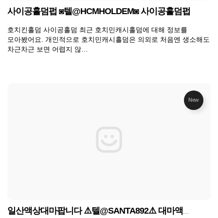
사이공홀덤펍 ◙텔@HCMHOLDEM◙ 사이공홀덤펍
호치킨홀덤 사이공홀덤 최근 호치민캐시홀덤에 대해 정보를
모아봤어요. 개인적으로 호치민캐시홀덤은 의외로 처음엔 생소해도
차근차근 보면 어렵지 않…
New
일산액상대마팝니다 ⚠️텔@SANTA892⚠️ 대마액상삽니다 홍대브액구매 대구캔케이팝니다 대구액상대마팝니다